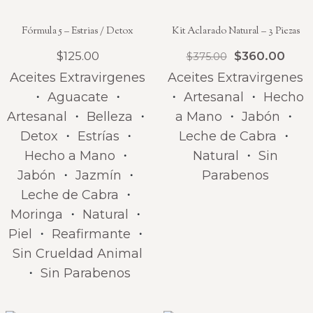
Fórmula 5 – Estrias / Detox
Kit Aclarado Natural – 3 Piezas
$
125.00
$
360.00
$
375.00
Aceites Extravirgenes
Aceites Extravirgenes
・
Aguacate
・
・
Artesanal
・
Hecho
Artesanal
・
Belleza
・
a Mano
・
Jabón
・
Detox
・
Estrías
・
Leche de Cabra
・
Hecho a Mano
・
Natural
・
Sin
Jabón
・
Jazmín
・
Parabenos
Leche de Cabra
・
Moringa
・
Natural
・
Piel
・
Reafirmante
・
Sin Crueldad Animal
・
Sin Parabenos