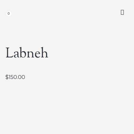
0
NUESTR
Labneh
$
150.00