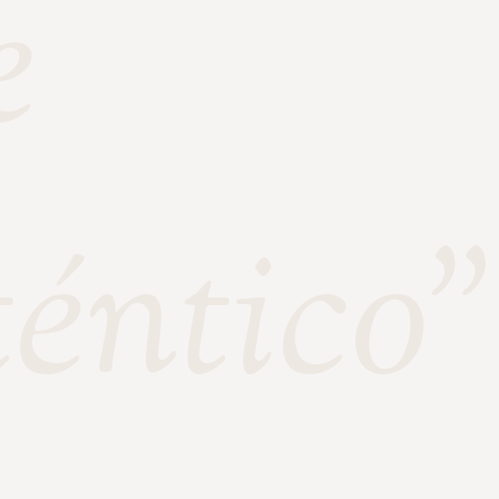
e
téntico"