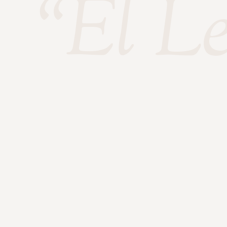
“El L