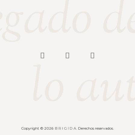
egado d
lo au
Copyright © 2026
B R I G I D A
. Derechos reservados.