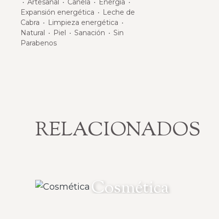
Artesanal
Canela
Energía
・
・
・
・
Expansión energética
Leche de
・
Cabra
Limpieza energética
・
・
Natural
Piel
Sanación
Sin
・
・
・
Parabenos
RELACIONADOS
Cosmética