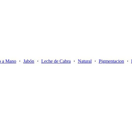
o a Mano
・
Jabón
・
Leche de Cabra
・
Natural
・
Pigmentacion
・