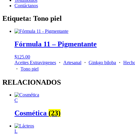
Testimonios
Contáctanos
Etiqueta: Tono piel
Fórmula 11 – Pigmentante
$
125.00
Aceites Extravirgenes
・
Artesanal
・
Ginkgo biloba
・
Hech
・
Tono piel
RELACIONADOS
C
Cosmética
(23)
L